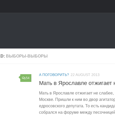
ED:
ВЫБОРЫ-ВЫБОРЫ
А ПОГОВОРИТЬ?
22 AUGUST 2013
54
Мать в Ярославле отжигает
Мать в Ярославле отжигает не слабее,
Москве. Пришли к ним во двор агитатор
едросовского депутата. То есть кандида
собрался на форуме между песочницей 