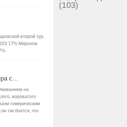
(103)
заровской второй тур,
 203 17% Миронов
47%
ера с…
алкиванием на
длого, вороватого
азом гомерическим
ли так боятся, что