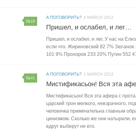
А ПОГОВОРИТЬ?
4 MARCH 2012
18
Пришел, и ослабел, и лег…
Пришел, и ослабел, и лег. У нас на Ели
если что. Жириновский 82 7% Зюганов
101 9% Прохоров 233 20% Путин 552 
А ПОГОВОРИТЬ?
1 MARCH 2012
41
Мистификасьон! Вся эта аф
Мистификасьон! Вся эта афера с прот
царский трон мелкого, невзрачного, по
человечка примечательна главным обр
цинизмом. Сколько же они натырили, ес
вдруг выберут не его.