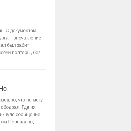
…
ь. С документом.
рга – впечатление
зал был забит
ысячи полторы, без
. Но…
 смешно, что не могу
 ободрал. Где их
лькнуло сообщение,
ксим Перевалов,