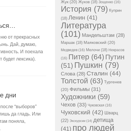
Жук
(20)
Жуков
(18)
Зощенко
(16)
История
(79)
Куприн
Ленин
(41)
(18)
Литература
ться…
(101)
Мандельштам
(28)
ыню от прекрасных
Маршак
(18)
Маяковский
(20)
ынь. Дай, думаю,
Мелочи
(18)
Медведев
(16)
Некрасов
ивность. И поехала
Питер
(64)
Путин
(16)
 будет лексика).
Пушкин
(79)
(51)
Сталин
(44)
Слова
(28)
Толстой
(63)
Тургенев
Фильмы
(31)
(20)
е дни
Художники
(59)
Чехов
(33)
Чуковская
(16)
 после “выборов”
Чуковский
(42)
Шварц
 тишь да гладь. Или
детища
(22)
 там поняла,
Экскурсии
(14)
про людей
(41)
.