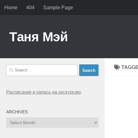
Home
404
Sample Page
Skip to content
Таня Мэй
TAGG
Search
for:
Расписание и запись на экскурсию
.
ARCHIVES
Archives