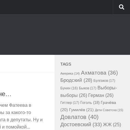
TAGS
Ахматова
(36)
Америка
(14)
Бродский
(28)
Булгаков
(17)
Выборы-
Бунин
(16)
Быков
(17)
 не…
выборы
(26)
Герман
(26)
Гоголь
(18)
Грачёва
Гитлер
(17)
 чем Фатеева в
Гумилёв
(21)
(20)
Дети Советска
(15)
ы за какого-то
Довлатов
(40)
та в депутаты. Ну и
Достоевский
(33)
ЖЖ
(25)
и помойкой...