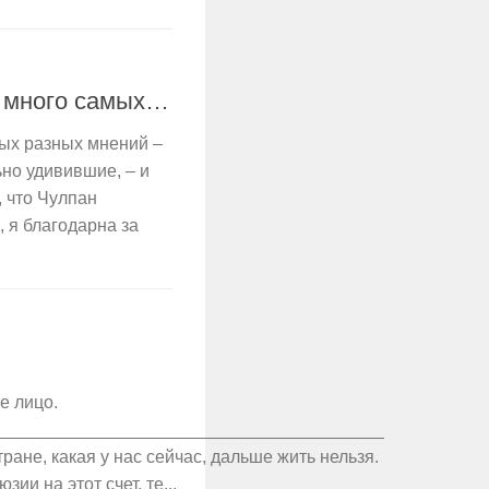
ь много самых…
мых разных мнений –
но удивившие, – и
, что Чулпан
 я благодарна за
е лицо.
________________________________________
ране, какая у нас сейчас, дальше жить нельзя.
ии на этот счет, те...