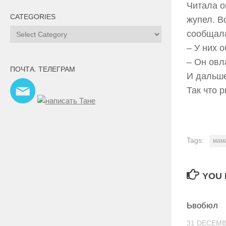
Читала о
CATEGORIES
жупел. В
Categories
сообщал
– У них 
– Он овл
ПОЧТА. ТЕЛЕГРАМ
И дальше
Так что 
Tags:
мам
YOU 
Ьвобюл
31 DECEMB