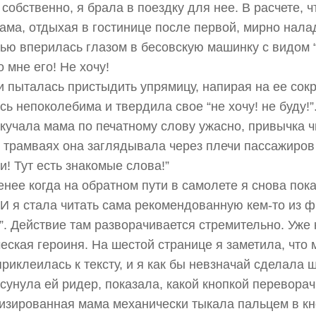
собственно, я брала в поездку для нее. В расчете, 
мама, отдыхая в гостинице после первой, мирно налад
ью вперилась глазом в бесовскую машинку с видом “ч
 мне его! Не хочу!
ни пыталась пристыдить упрямицу, напирая на ее со
сь непоколебима и твердила свое “не хочу! не буду!”
кучала мама по печатному слову ужасно, привычка ч
 трамваях она заглядывала через плечи пассажиров 
и! Тут есть знакомые слова!”
енее когда на обратном пути в самолете я снова по
 И я стала читать сама рекомендованную кем-то из 
”. Действие там разворачивается стремительно. Уже 
еская героиня. На шестой странице я заметила, что 
приклеилась к тексту, и я как бы невзначай сделала
 сунула ей ридер, показала, какой кнопкой переворач
изированная мама механически тыкала пальцем в кно