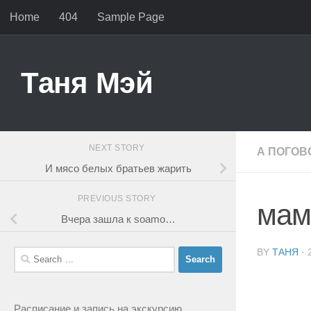
Home
404
Sample Page
Skip to content
Таня Мэй
NEXT STORY
А ПОГОВ
И мясо белых братьев жарить
PREVIOUS STORY
мам
Вчера зашла к soamo…
BY
ТАНЯ
·
Search
for:
Расписание и запись на экскурсию
.