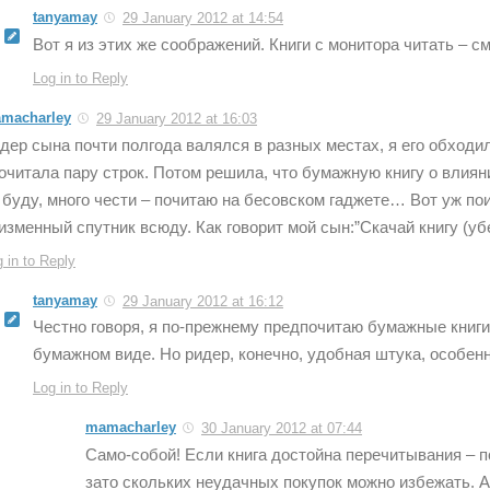
tanyamay
29 January 2012 at 14:54
Вот я из этих же соображений. Книги с монитора читать – с
Log in to Reply
macharley
29 January 2012 at 16:03
дер сына почти полгода валялся в разных местах, я его обходи
очитала пару строк. Потом решила, что бумажную книгу о влиян
 буду, много чести – почитаю на бесовском гаджете… Вот уж пои
изменный спутник всюду. Как говорит мой сын:”Скачай книгу (уб
 in to Reply
tanyamay
29 January 2012 at 16:12
Честно говоря, я по-прежнему предпочитаю бумажные книги,
бумажном виде. Но ридер, конечно, удобная штука, особен
Log in to Reply
mamacharley
30 January 2012 at 07:44
Cамо-собой! Если книга достойна перечитывания – п
зато скольких неудачных покупок можно избежать. А 