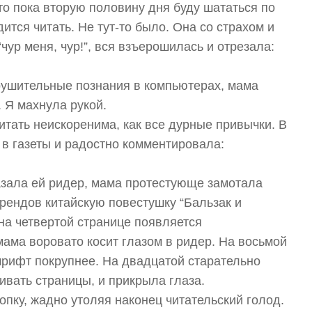
что пока вторую половину дня буду шататься по
ится читать. Не тут-то было. Она со страхом и
ур меня, чур!”, вся взъерошилась и отрезала:
крушительные познания в компьютерах, мама
. Я махнула рукой.
итать неискоренима, как все дурные привычки. В
в газеты и радостно комментировала:
казала ей ридер, мама протестующе замотала
френдов китайскую повестушку “Бальзак и
на четвертой странице появляется
мама воровато косит глазом в ридер. На восьмой
 шрифт покрупнее. На двадцатой старательно
ивать страницы, и прикрыла глаза.
пку, жадно утоляя наконец читательский голод.