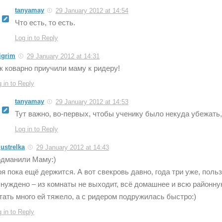
tanyamay
29 January 2012 at 14:54
Что есть, то есть.
Log in to Reply
ligrim
29 January 2012 at 14:31
к коварно приучили маму к ридеру!
 in to Reply
tanyamay
29 January 2012 at 14:53
Тут важно, во-первых, чтобы ученику было некуда убежать,
Log in to Reply
justrelka
29 January 2012 at 14:43
дманили Маму:)
я пока ещё держится. А вот свекровь давно, года три уже, польз
нуждено – из комнаты не выходит, всё домашнее и всю районну
тать много ей тяжело, а с ридером подружилась быстро:)
 in to Reply