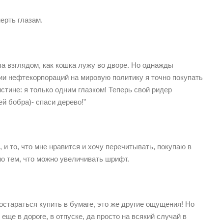
мерть глазам.
ла взглядом, как кошка лужу во дворе. Но однажды
ии нефтекорпораций на мировую политику я точно покупать
стине: я только одним глазком! Теперь свой ридер
ей бобра)- спаси дерево!”
 и то, что мне нравится и хочу перечитывать, покупаю в
но тем, что можно увеличивать шрифт.
остараться купить в бумаге, это же другие ощущения! Но
еще в дороге, в отпуске, да просто на всякий случай в