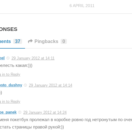
6 APRIL 2011
PONSES
ents
37
Pingbacks
0
pel
29 January 2012 at 14:11
елесть какая:)))
 in to Reply
osto_dushny
29 January 2012 at 14:14
))
 in to Reply
be_panek
29 January 2012 at 14:24
меня покетбук пролежал в коробке ровно год нетронутым по оч
стать страницы правой рукой:))