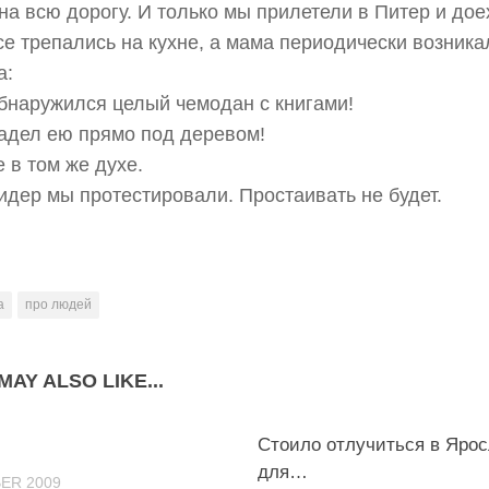
на всю дорогу. И только мы прилетели в Питер и дое
се трепались на кухне, а мама периодически возника
а:
обнаружился целый чемодан с книгами!
адел ею прямо под деревом!
 в том же духе.
ридер мы протестировали. Простаивать не будет.
а
про людей
MAY ALSO LIKE...
58
Стоило отлучиться в Яро
для…
ER 2009