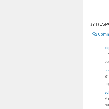
37 RES
Comm
pe
Пр
Log
pr
)))
Log
so
У 
ли