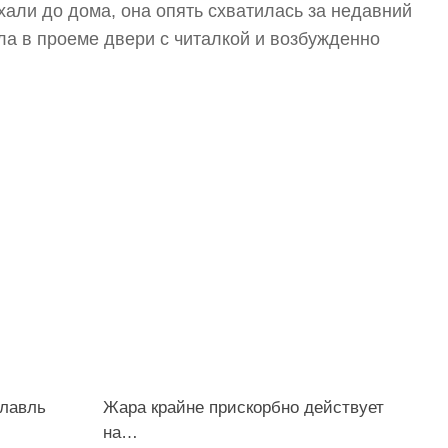
хали до дома, она опять схватилась за недавний
ла в проеме двери с читалкой и возбужденно
78
27
славль
Жара крайне прискорбно действует
на…