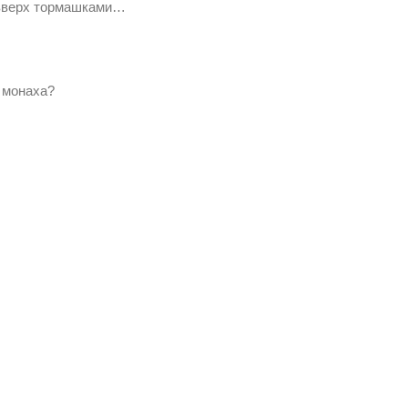
 вверх тормашками…
 монаха?