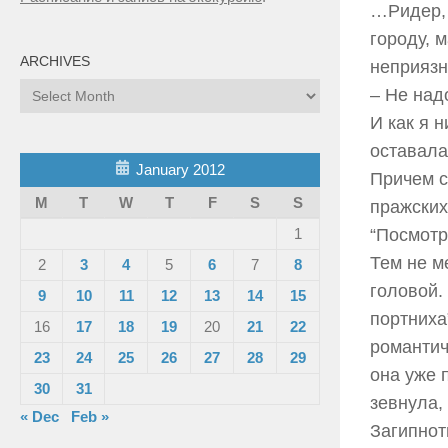
…Ридер, 
городу, 
ARCHIVES
неприязн
Archives
– Не надо
И как я 
оставала
January 2012
Причем с
M
T
W
T
F
S
S
пражских
1
“Посмотр
Тем не м
2
3
4
5
6
7
8
головой.
9
10
11
12
13
14
15
портниха
16
17
18
19
20
21
22
романтич
23
24
25
26
27
28
29
она уже 
30
31
зевнула,
« Dec
Feb »
Загипнот