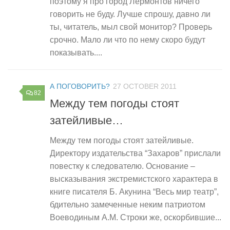
поэтому я про город Лермонтов ничего
говорить не буду. Лучше спрошу, давно ли
ты, читатель, мыл свой монитор? Проверь
срочно. Мало ли что по нему скоро будут
показывать....
А ПОГОВОРИТЬ?
27 OCTOBER 2011
82
Между тем погоды стоят
затейливые…
Между тем погоды стоят затейливые.
Директору издательства “Захаров” прислали
повестку к следователю. Основание –
высказывания экстремистского характера в
книге писателя Б. Акунина “Весь мир театр”,
бдительно замеченные неким патриотом
Воеводиным А.М. Строки же, оскорбившие...