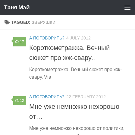
Таня Мэй
Skip to content
TAGGED:
ЗВЕРУШКИ
А ПОГОВОРИТЬ?
4 JULY 2012
17
Короткометражка. Вечный
сюжет про жж-свару…
Короткометражка. Вечный сюжет про жж-
свару. Via .
А ПОГОВОРИТЬ?
22 FEBRUARY 2012
12
Мне уже немножко нехорошо
от…
Мне уже немножко нехорошо от политики,