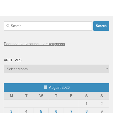
Search
for:
Расписание и запись на экскурсию
.
ARCHIVES
Archives
August 2026
M
T
W
T
F
S
S
1
2
3
4
5
6
7
8
9