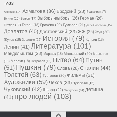
TAGS
Ахматова
(36)
Бродский
(28)
Булгаков
(17)
Америка
(14)
Выборы-выборы
(26)
Герман
(26)
Бунин
(16)
Быков
(17)
Гумилёв
(21)
Гоголь
(18)
Грачёва
(20)
Гитлер
(17)
Дети Советска
(15)
Довлатов
(40)
Достоевский
(33)
ЖЖ
(25)
Жук
(20)
История
(79)
Жуков
(18)
Куприн
(18)
Зощенко
(16)
Литература
(101)
Ленин
(41)
Мандельштам
(28)
Маршак
(18)
Маяковский
(20)
Медведев
Питер
(64)
Путин
Мелочи
(18)
(16)
Некрасов
(16)
Пушкин
(79)
(51)
Сталин
(44)
Слова
(28)
Толстой
(63)
Фильмы
(31)
Тургенев
(20)
Художники
(59)
Чехов
(33)
Чуковская
(16)
Чуковский
(42)
детища
Шварц
(22)
Экскурсии
(14)
про людей
(103)
(41)