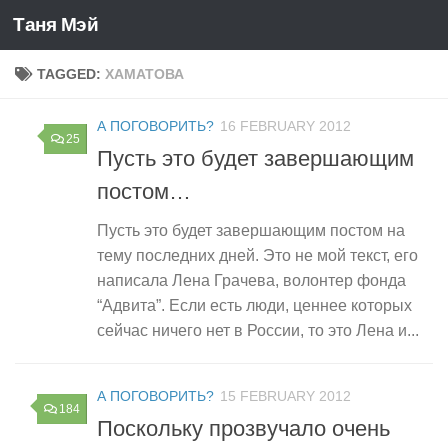
Таня Мэй
Skip to content
TAGGED:
ХАМАТОВА
А ПОГОВОРИТЬ?
16 FEBRUARY 2012
25
Пусть это будет завершающим
постом…
Пусть это будет завершающим постом на
тему последних дней. Это не мой текст, его
написала Лена Грачева, волонтер фонда
“Адвита”. Если есть люди, ценнее которых
сейчас ничего нет в России, то это Лена и...
А ПОГОВОРИТЬ?
15 FEBRUARY 2012
184
Поскольку прозвучало очень