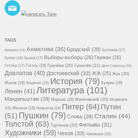
TAGS
Ахматова
(36)
Бродский
(28)
Булгаков
(17)
Америка
(14)
Выборы-выборы
(26)
Герман
(26)
Бунин
(16)
Быков
(17)
Гумилёв
(21)
Гоголь
(18)
Грачёва
(20)
Гитлер
(17)
Дети Советска
(15)
Довлатов
(40)
Достоевский
(33)
ЖЖ
(25)
Жук
(20)
История
(79)
Жуков
(18)
Куприн
(18)
Зощенко
(16)
Литература
(101)
Ленин
(41)
Мандельштам
(28)
Маршак
(18)
Маяковский
(20)
Медведев
Питер
(64)
Путин
Мелочи
(18)
(16)
Некрасов
(16)
Пушкин
(79)
(51)
Сталин
(44)
Слова
(28)
Толстой
(63)
Фильмы
(31)
Тургенев
(20)
Художники
(59)
Чехов
(33)
Чуковская
(16)