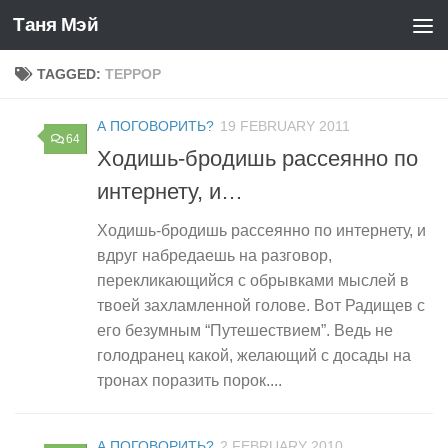
Таня Мэй
Skip to content
TAGGED:
ТЕРРОР
А ПОГОВОРИТЬ?
19 FEBRUARY 2011
64
Ходишь-бродишь рассеянно по
интернету, и…
Ходишь-бродишь рассеянно по интернету, и
вдруг набредаешь на разговор,
перекликающийся с обрывками мыслей в
твоей захламленной голове. Вот Радищев с
его безумным “Путешествием”. Ведь не
голодранец какой, желающий с досады на
тронах поразить порок....
А ПОГОВОРИТЬ?
2 FEBRUARY 2010