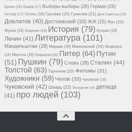
Выборы-выборы
(26)
Герман
(26)
Бунин
(16)
Быков
(17)
Гумилёв
(21)
Гоголь
(18)
Грачёва
(20)
Гитлер
(17)
Дети Советска
(15)
Довлатов
(40)
Достоевский
(33)
ЖЖ
(25)
Жук
(20)
История
(79)
Жуков
(18)
Куприн
(18)
Зощенко
(16)
Литература
(101)
Ленин
(41)
Мандельштам
(28)
Маршак
(18)
Маяковский
(20)
Медведев
Питер
(64)
Путин
Мелочи
(18)
(16)
Некрасов
(16)
Пушкин
(79)
(51)
Сталин
(44)
Слова
(28)
Толстой
(63)
Фильмы
(31)
Тургенев
(20)
Художники
(59)
Чехов
(33)
Чуковская
(16)
Чуковский
(42)
детища
Шварц
(22)
Экскурсии
(14)
про людей
(103)
(41)