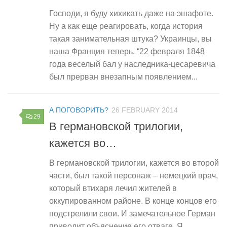
Господи, я буду хихикать даже на эшафоте.
Ну а как еще реагировать, когда история
такая занимательная штука? Украинцы, вы
наша Франция теперь. “22 февраля 1848
года веселый бал у наследника‑цесаревича
был прерван внезапным появлением...
А ПОГОВОРИТЬ?
26 FEBRUARY 2014
29
В германовской трилогии,
кажется во…
В германовской трилогии, кажется во второй
части, был такой персонаж – немецкий врач,
который втихаря лечил жителей в
оккупированном районе. В конце концов его
подстрелили свои. И замечательное Герман
приводит объяснение его отваге. Я...