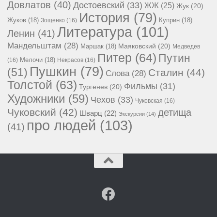
Довлатов
(40)
Достоевский
(33)
ЖЖ
(25)
Жук
(20)
История
(79)
Жуков
(18)
Куприн
(18)
Зощенко
(16)
Литература
(101)
Ленин
(41)
Мандельштам
(28)
Маршак
(18)
Маяковский
(20)
Медведев
Питер
(64)
Путин
Мелочи
(18)
(16)
Некрасов
(16)
Пушкин
(79)
(51)
Сталин
(44)
Слова
(28)
Толстой
(63)
Фильмы
(31)
Тургенев
(20)
Художники
(59)
Чехов
(33)
Чуковская
(16)
Чуковский
(42)
детища
Шварц
(22)
Экскурсии
(14)
про людей
(103)
(41)