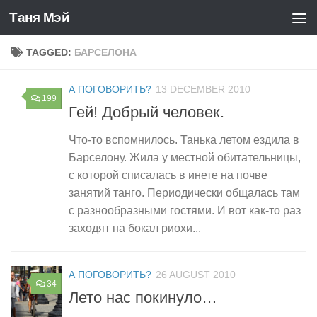
Таня Мэй
Skip to content
TAGGED:
БАРСЕЛОНА
А ПОГОВОРИТЬ?
13 DECEMBER 2010
199
Гей! Добрый человек.
Что-то вспомнилось. Танька летом ездила в
Барселону. Жила у местной обитательницы,
с которой списалась в инете на почве
занятий танго. Периодически общалась там
с разнообразными гостями. И вот как-то раз
заходят на бокал риохи...
А ПОГОВОРИТЬ?
26 AUGUST 2010
34
Лето нас покинуло…