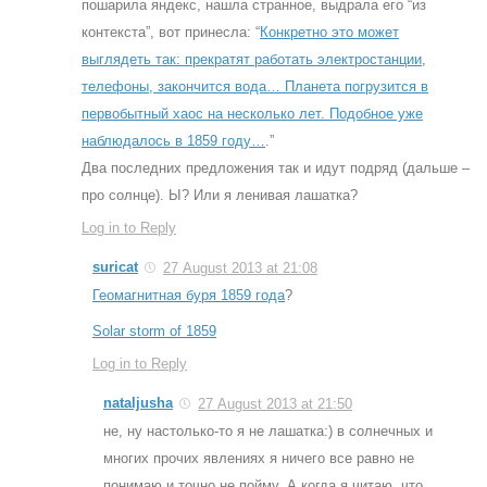
пошарила яндекс, нашла странное, выдрала его “из
контекста”, вот принесла: “
Конкретно это может
выглядеть так: прекратят работать электростанции,
телефоны, закончится вода… Планета погрузится в
первобытный хаос на несколько лет. Подобное уже
наблюдалось в 1859 году…
.”
Два последних предложения так и идут подряд (дальше –
про солнце). Ы? Или я ленивая лашатка?
Log in to Reply
suricat
27 August 2013 at 21:08
Геомагнитная буря 1859 года
?
Solar storm of 1859
Log in to Reply
nataljusha
27 August 2013 at 21:50
не, ну настолько-то я не лашатка:) в солнечных и
многих прочих явлениях я ничего все равно не
понимаю и точно не пойму. А когда я читаю, что