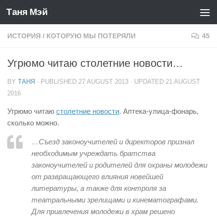
Таня Мэй
Skip to content
ИСТОРИЯ
/
КОТОРУЮ МЫ ПОТЕРЯЛИ
45
Угрюмо читаю столетние новости…
BY
ТАНЯ
· PUBLISHED
27 AUGUST 2013
· UPDATED
21 AUGUST
2016
Угрюмо читаю
столетние новости
. Аптека-улица-фонарь,
сколько можно.
…Съезд законоучителей и директоров признал
необходимым учреждать братства
законоучителей и родителей для охраны молодежи
от развращающего влияния новейшей
литературы, а также для контроля за
театральными зрелищами и кинематографами.
Для привлечения молодежи в храм решено