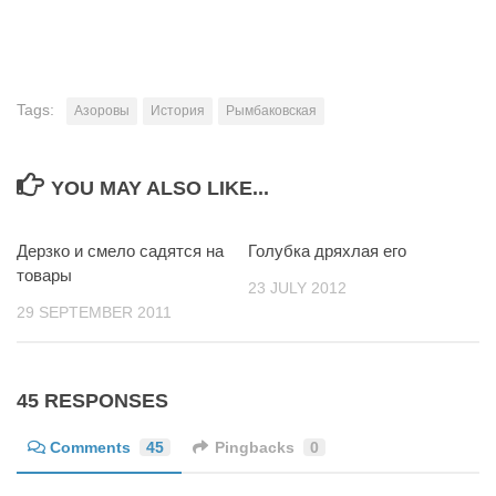
Tags:
Азоровы
История
Рымбаковская
YOU MAY ALSO LIKE...
Дерзко и смело садятся на
50
Голубка дряхлая его
10
товары
23 JULY 2012
29 SEPTEMBER 2011
45 RESPONSES
Comments
45
Pingbacks
0