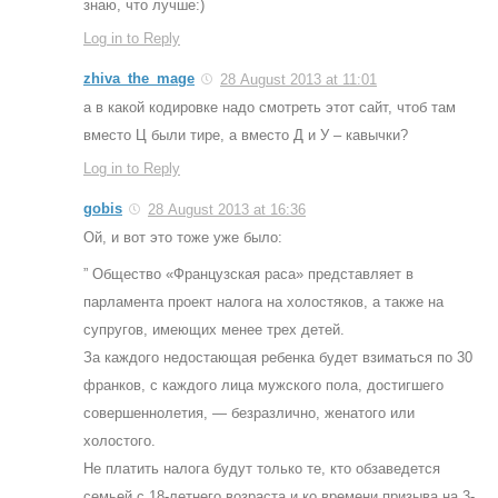
знаю, что лучше:)
Log in to Reply
zhiva_the_mage
28 August 2013 at 11:01
а в какой кодировке надо смотреть этот сайт, чтоб там
вместо Ц были тире, а вместо Д и У – кавычки?
Log in to Reply
gobis
28 August 2013 at 16:36
Ой, и вот это тоже уже было:
” Общество «Французская раса» представляет в
парламента проект налога на холостяков, а также на
супругов, имеющих менее трех детей.
За каждого недостающая ребенка будет взиматься по 30
франков, с каждого лица мужского пола, достигшего
совершеннолетия, — безразлично, женатого или
холостого.
Не платить налога будут только те, кто обзаведется
семьей с 18-летнего возраста и ко времени призыва на 3-