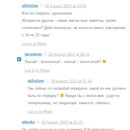
stillsilver
28 August 2013 at 04:53
Все по спирали, однозначно.
Интересно другое – какие циклы еще заметны, кроме
столетнего? Действительно, не хочется иметь повторение
с 14 по 22 годы.
Log in to Reply
tanyamay
28 August 2013 at 06:11
Лысый – волосатый – лысый – волосатый?
Log in to Reply
stillsilver
29 August 2013 at 07:42
Так сейчас-то попробуй определи, какой из них должен
быть по порядку?
Вроде бы с волосами, судя по
теперешнему, но тенденция, кажется, сбилась..
Log in to Reply
sthinks
28 August 2013 at 05:21
Ох, пойду-ка выпью чаю и помяну Л.Рымбаковскую.