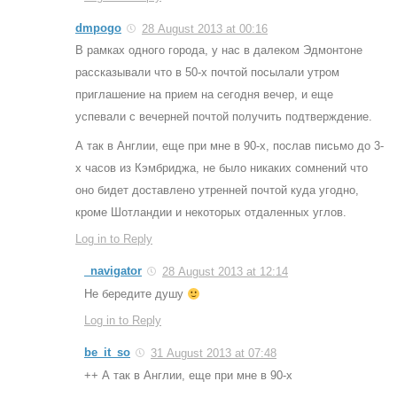
dmpogo
28 August 2013 at 00:16
В рамках одного города, у нас в далеком Эдмонтоне
рассказывали что в 50-х почтой посылали утром
приглашение на прием на сегодня вечер, и еще
успевали с вечерней почтой получить подтверждение.
А так в Англии, еще при мне в 90-х, послав письмо до 3-
х часов из Кэмбриджа, не было никаких сомнений что
оно бидет доставлено утренней почтой куда угодно,
кроме Шотландии и некоторых отдаленных углов.
Log in to Reply
_navigator
28 August 2013 at 12:14
Не бередите душу
Log in to Reply
be_it_so
31 August 2013 at 07:48
++ А так в Англии, еще при мне в 90-х