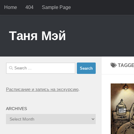
Home
404
Sample Page
Skip to content
Таня Мэй
TAGG
Search
for:
Расписание и запись на экскурсию
.
ARCHIVES
Archives