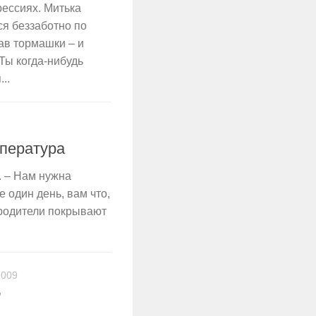
рессиях. Митька
ся беззаботно по
ав тормашки – и
 Ты когда-нибудь
..
мпература
. – Нам нужна
е один день, вам что,
 родители покрывают
009
”