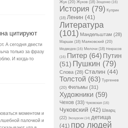
Жук
(20)
Жуков
(18)
Зощенко
(16)
История
(79)
Куприн
Ленин
(41)
(18)
Литература
(101)
ина цитируют
Мандельштам
(28)
Маршак
(18)
Маяковский
(20)
т. А сегодня двести
Мелочи
(18)
Медведев
(16)
Некрасов
ныча только за фразу
Питер
(64)
Путин
(16)
юблю. И когда-то
Пушкин
(79)
(51)
Сталин
(44)
Слова
(28)
Толстой
(63)
Тургенев
Фильмы
(31)
(20)
Художники
(59)
Чехов
(33)
Чуковская
(16)
Чуковский
(42)
Шварц
зоваться моментом и
детища
(22)
Экскурсии
(14)
олшебной палочкой и
про людей
(41)
ссказывают, что в