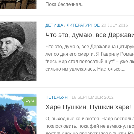
Пока беспечная...
ДЕТИЩА
/
ЛИТЕРАТУРНОЕ
20 JULY 2016
Что это, думаю, все Держав
Что это, думаю, все Державина цитирую
лет со дня его смерти. Я Гаврилу Рома
“весь мир стал полосатый шут” – уже л
сильно им увлекалась. Настолько,...
ПЕТЕРБУРГ
16 SEPTEMBER 2012
24
Харе Пушкин, Пушкин харе!
О, выходные кончаются. Надо восполь
позлословить, пока фей не взмахнул в
доступ к жж не превратился в тыкву. Ра