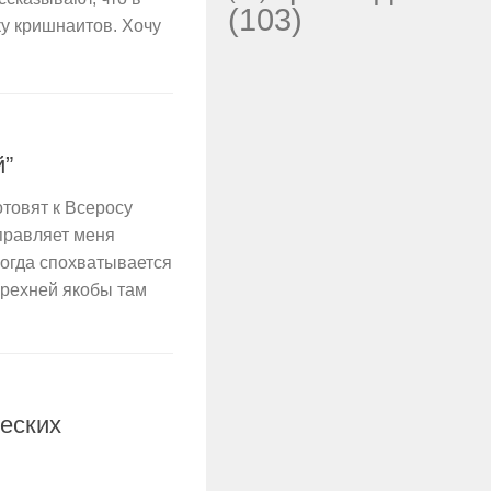
(103)
ку кришнаитов. Хочу
й”
отовят к Всеросу
правляет меня
ногда спохватывается
брехней якобы там
ческих