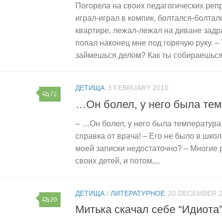
Погорела на своих педагогических реп
играл-играл в компик, болтался-болтал
квартире, лежал-лежал на диване задр
попал наконец мне под горячую руку. –
займешься делом? Как ты собираешься.
ДЕТИЩА
3 FEBRUARY 2010
72
…Он болел, у него была те
– …Он болел, у него была температура
справка от врача! – Его не было в школ
моей записки недостаточно? – Многие
своих детей, и потом,...
ДЕТИЩА
/
ЛИТЕРАТУРНОЕ
20 DECEMBER 2
20
Митька скачал себе “Идиота