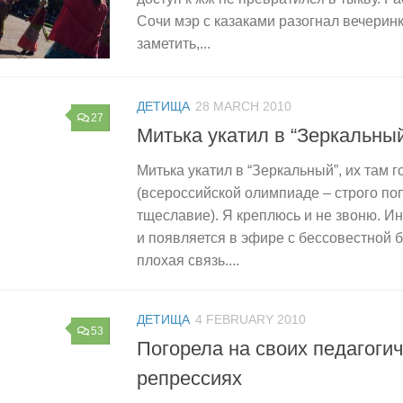
Сочи мэр с казаками разогнал вечерин
заметить,...
ДЕТИЩА
28 MARCH 2010
27
Митька укатил в “Зеркальны
Митька укатил в “Зеркальный”, их там г
(всероссийской олимпиаде – строго по
тщеславие). Я креплюсь и не звоню. И
и появляется в эфире с бессовестной 
плохая связь....
ДЕТИЩА
4 FEBRUARY 2010
53
Погорела на своих педагоги
репрессиях