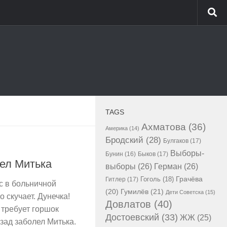
TAGS
Ахматова
(36)
Америка
(14)
Бродский
(28)
Булгаков
(17)
Выборы-
Бунин
(16)
Быков
(17)
лел Митька
выборы
(26)
Герман
(26)
Гоголь
(18)
Грачёва
Гитлер
(17)
с в больничной
Гумилёв
(21)
(20)
Дети Советска
(15)
 скучает. Дунечка!
Довлатов
(40)
 требует горшок
Достоевский
(33)
ЖЖ
(25)
зад заболел Митька.