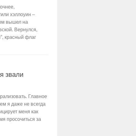
очнее,
тили хэллоуин –
ом вышел на
вской. Вернулся,
”, красный флаг
бя звали
рализовать. Главное
ем я даже не всегда
ицирует меня как
емя просочиться за