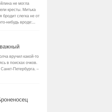
ейлина не могла
ели кресты. Митька
я бродит слегка не от
то-нибудь вроде:...
 важный
лча вручил какой-то
ясь в поисках очков.
 Санкт-Петербурга. –
Броненосец