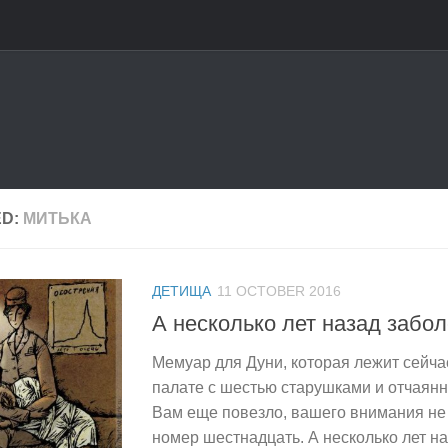
ED:
МИТЬКА
ДЕТИЩА
11 OCTOBER 2016
А несколько лет назад забо
Мемуар для Дуни, которая лежит сейча
палате с шестью старушками и отчаянно
Вам еще повезло, вашего внимания не
номер шестнадцать. А несколько лет на